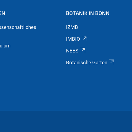
EN
BOTANIK IN BONN
ssenschaftliches
IZMB
IMBIO
quium
NEES
Botanische Gärten