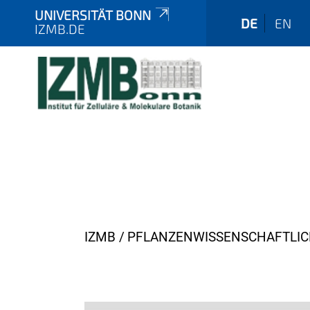
UNIVERSITÄT BONN
DE
EN
IZMB.DE
Y
IZMB
PFLANZENWISSENSCHAFTLIC
o
u
a