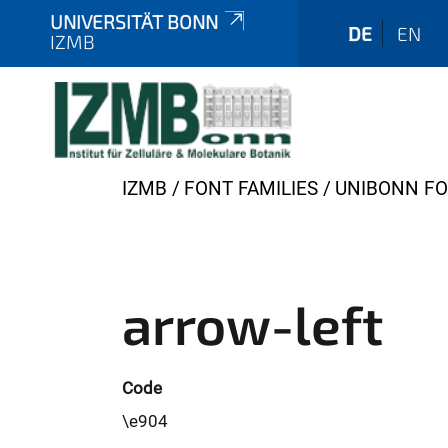
UNIVERSITÄT BONN
DE
EN
IZMB
Y
IZMB
FONT FAMILIES
UNIBONN F
o
u
a
r
arrow-left
e
h
e
Code
r
\e904
e