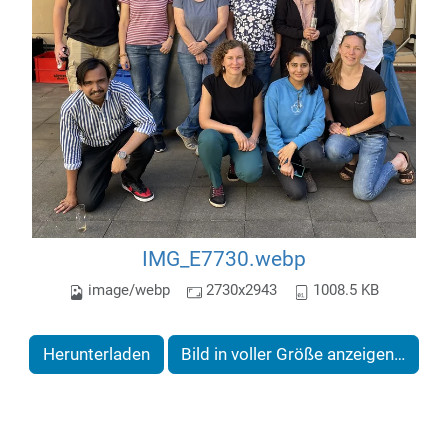
IMG_E7730.webp
image/webp
2730x2943
1008.5 KB
Herunterladen
Bild in voller Größe anzeigen…