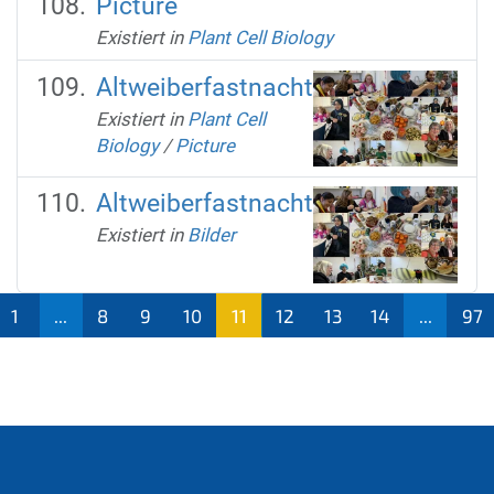
Picture
Existiert in
Plant Cell Biology
Altweiberfastnacht
Existiert in
Plant Cell
Biology
/
Picture
Altweiberfastnacht
Existiert in
Bilder
1
...
8
9
10
11
12
13
14
...
97
(aktu
ell)