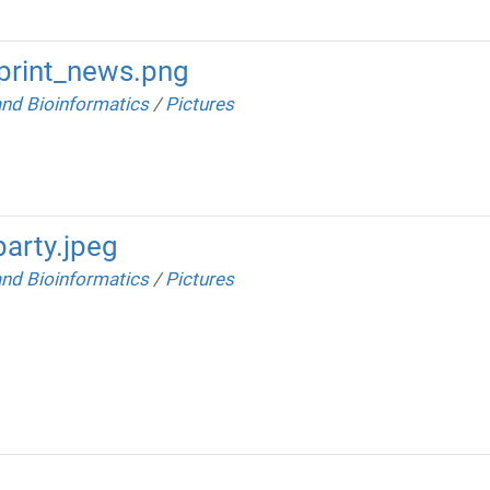
print_news.png
and Bioinformatics
/
Pictures
arty.jpeg
and Bioinformatics
/
Pictures