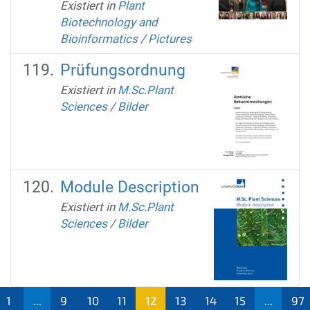
Existiert in
Plant
Biotechnology and
Bioinformatics
/
Pictures
Prüfungsordnung
Existiert in
M.Sc.Plant
Sciences
/
Bilder
Module Description
Existiert in
M.Sc.Plant
Sciences
/
Bilder
1
...
9
10
11
12
13
14
15
...
97