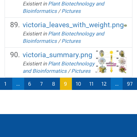
Existiert in
Plant Biotechnology and
Bioinformatics
/
Pictures
victoria_leaves_with_weight.png
Existiert in
Plant Biotechnology and
Bioinformatics
/
Pictures
victoria_summary.png
Existiert in
Plant Biotechnology
and Bioinformatics
/
Pictures
1
...
6
7
8
9
10
11
12
...
97
(aktu
ell)