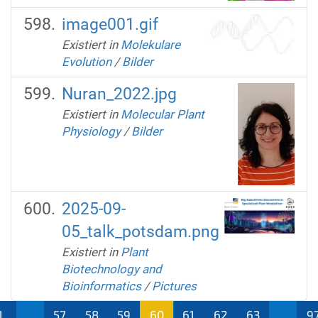
image001.gif
Existiert in
Molekulare
Evolution
/
Bilder
Nuran_2022.jpg
Existiert in
Molecular Plant
Physiology
/
Bilder
2025-09-
05_talk_potsdam.png
Existiert in
Plant
Biotechnology and
Bioinformatics
/
Pictures
1
...
57
58
59
60
61
62
63
...
9